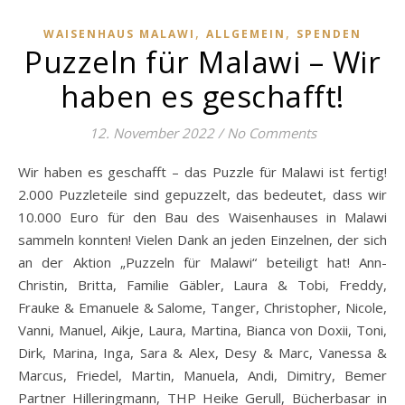
,
,
WAISENHAUS MALAWI
ALLGEMEIN
SPENDEN
Puzzeln für Malawi – Wir
haben es geschafft!
12. November 2022
/
No Comments
Wir haben es geschafft – das Puzzle für Malawi ist fertig!
2.000 Puzzleteile sind gepuzzelt, das bedeutet, dass wir
10.000 Euro für den Bau des Waisenhauses in Malawi
sammeln konnten! Vielen Dank an jeden Einzelnen, der sich
an der Aktion „Puzzeln für Malawi“ beteiligt hat! Ann-
Christin, Britta, Familie Gäbler, Laura & Tobi, Freddy,
Frauke & Emanuele & Salome, Tanger, Christopher, Nicole,
Vanni, Manuel, Aikje, Laura, Martina, Bianca von Doxii, Toni,
Dirk, Marina, Inga, Sara & Alex, Desy & Marc, Vanessa &
Marcus, Friedel, Martin, Manuela, Andi, Dimitry, Bemer
Partner Hilleringmann, THP Heike Gerull, Bücherbasar in