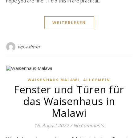
hope you are fine… I did this in are practical…
WEITERLESEN
wp-admin
,
WAISENHAUS MALAWI
ALLGEMEIN
Fenster und Türen für
das Waisenhaus in
Malawi
16. August 2022
/
No Comments