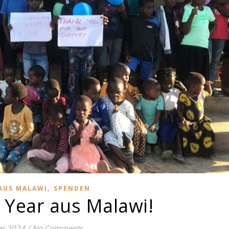
,
AUS MALAWI
SPENDEN
Year aus Malawi!
ar 2024
/
No Comments