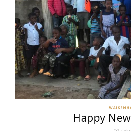
WAISENH
Happy New 
10. Janu