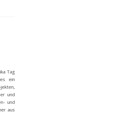
rika Tag
es ein
jekten,
ser und
en- und
ner aus