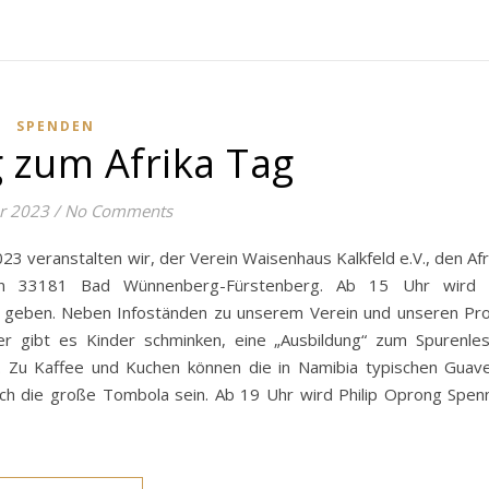
SPENDEN
 zum Afrika Tag
ar 2023
/
No Comments
23 veranstalten wir, der Verein Waisenhaus Kalkfeld e.V., den Af
a in 33181 Bad Wünnenberg-Fürstenberg. Ab 15 Uhr wird 
 geben. Neben Infoständen zu unserem Verein und unseren Pro
der gibt es Kinder schminken, eine „Ausbildung“ zum Spurenle
s. Zu Kaffee und Kuchen können die in Namibia typischen Guav
ich die große Tombola sein. Ab 19 Uhr wird Philip Oprong Spen