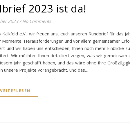
rief 2023 ist da!
ber 2023
/
No Comments
alkfeld e.V., wir freuen uns, euch unseren Rundbrief für das Ja
rer Momente, Herausforderungen und vor allem gemeinsamer Erfol
siert und wir haben uns entschieden, Ihnen noch mehr Einblicke z
tert. Wir möchten Ihnen detailliert zeigen, was wir gemeinsam e
 diesem Jahr geschafft haben, und das wäre ohne Ihre Großzügigk
en unsere Projekte vorangebracht, und das…
WEITERLESEN