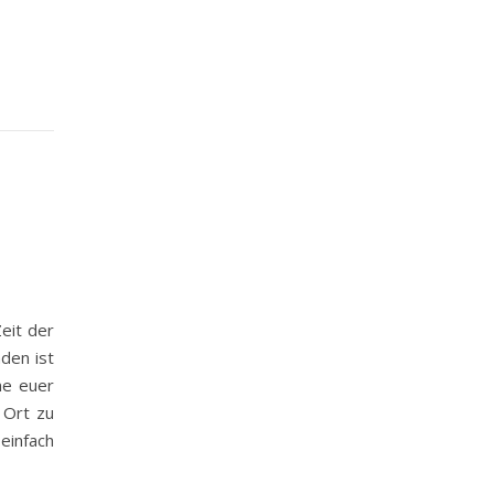
eit der
nden ist
ne euer
 Ort zu
einfach