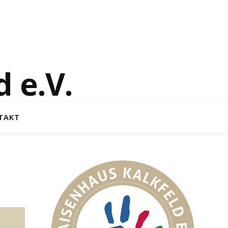
 e.V.
TAKT