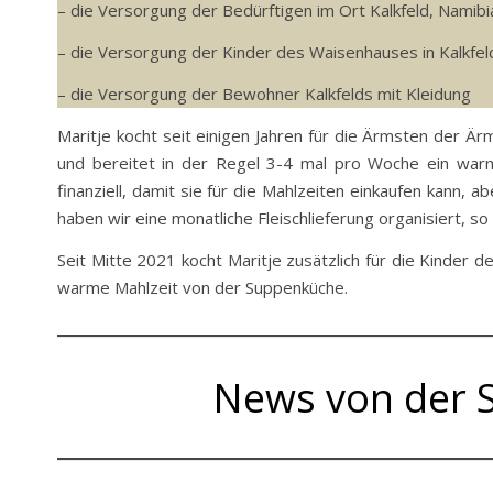
– die Versorgung der Bedürftigen im Ort Kalkfeld, Namib
– die Versorgung der Kinder des Waisenhauses in Kalkfel
– die Versorgung der Bewohner Kalkfelds mit Kleidung
Maritje kocht seit einigen Jahren für die Ärmsten der Ä
und bereitet in der Regel 3-4 mal pro Woche ein warme
finanziell, damit sie für die Mahlzeiten einkaufen kann, 
haben wir eine monatliche Fleischlieferung organisiert, so
Seit Mitte 2021 kocht Maritje zusätzlich für die Kinder 
warme Mahlzeit von der Suppenküche.
News von der 