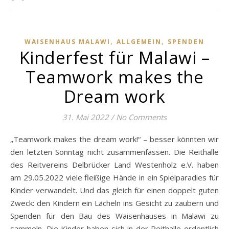
,
,
WAISENHAUS MALAWI
ALLGEMEIN
SPENDEN
Kinderfest für Malawi –
Teamwork makes the
Dream work
31. Mai 2022
/
No Comments
„Teamwork makes the dream work!“ – besser könnten wir
den letzten Sonntag nicht zusammenfassen. Die Reithalle
des Reitvereins Delbrücker Land Westenholz e.V. haben
am 29.05.2022 viele fleißige Hände in ein Spielparadies für
Kinder verwandelt. Und das gleich für einen doppelt guten
Zweck: den Kindern ein Lächeln ins Gesicht zu zaubern und
Spenden für den Bau des Waisenhauses in Malawi zu
sammeln. Die Kinder haben sich in der Reithalle ordentlich