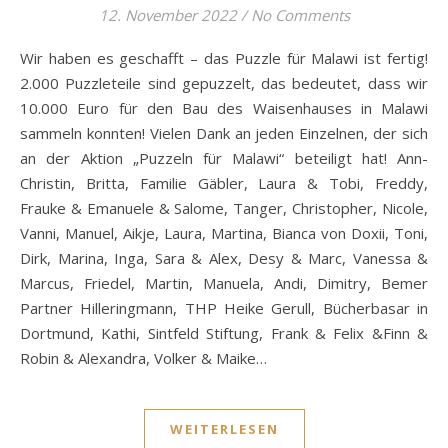
12. November 2022
/
No Comments
Wir haben es geschafft – das Puzzle für Malawi ist fertig!
2.000 Puzzleteile sind gepuzzelt, das bedeutet, dass wir
10.000 Euro für den Bau des Waisenhauses in Malawi
sammeln konnten! Vielen Dank an jeden Einzelnen, der sich
an der Aktion „Puzzeln für Malawi“ beteiligt hat! Ann-
Christin, Britta, Familie Gäbler, Laura & Tobi, Freddy,
Frauke & Emanuele & Salome, Tanger, Christopher, Nicole,
Vanni, Manuel, Aikje, Laura, Martina, Bianca von Doxii, Toni,
Dirk, Marina, Inga, Sara & Alex, Desy & Marc, Vanessa &
Marcus, Friedel, Martin, Manuela, Andi, Dimitry, Bemer
Partner Hilleringmann, THP Heike Gerull, Bücherbasar in
Dortmund, Kathi, Sintfeld Stiftung, Frank & Felix &Finn &
Robin & Alexandra, Volker & Maike…
WEITERLESEN