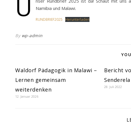
U
nser Rundbrief 2025 ist da! Schaut mit uns a
Namibia und Malawi.
RUNDBRIEF2025
Herunterladen
By
wp-admin
YOU
Waldorf Pädagogik in Malawi –
Bericht v
Lernen gemeinsam
Senderela
28. Juli 2022
weiterdenken
12. Januar 2026
L