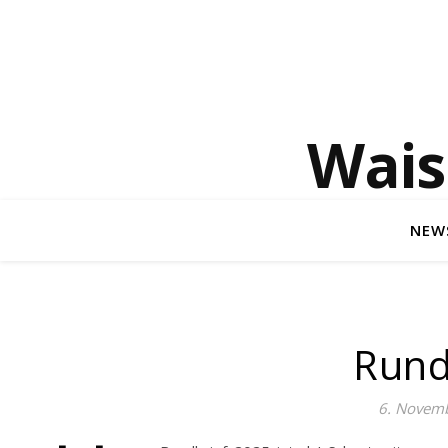
Wais
NEW
Rund
6. Novem