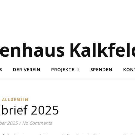
enhaus Kalkfeld
S
DER VEREIN
PROJEKTE
SPENDEN
KON
ALLGEMEIN
brief 2025
ber 2025
/
No Comments